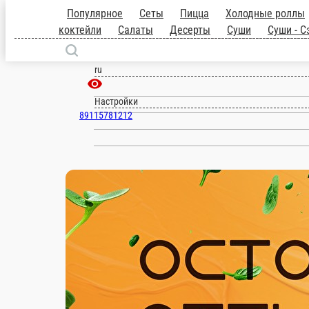
Популярное
Сеты
Пицца
Холодные 
коктейли
Салаты
Десерты
Суши
Суш
Красавино
ru
Настройки
89115781212