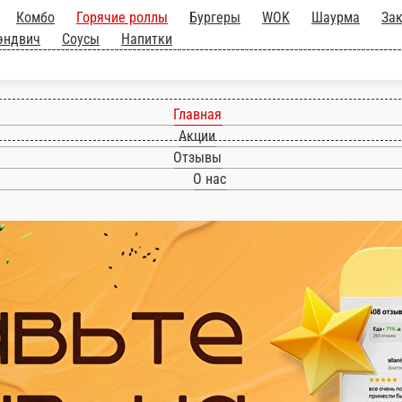
роллы
Комбо
Горячие роллы
Бургеры
WOK
и - Сэндвич
Соусы
Напитки
Главная
Акции
Отзывы
О нас