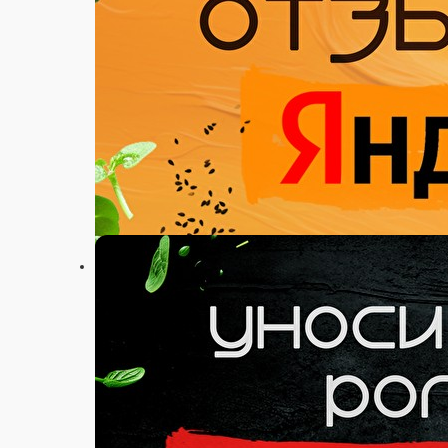
Настройки
89115781212
Главная
Акции
Отзывы
О нас