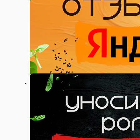
Настройки
89115781212
Главная
Акции
Отзывы
О нас