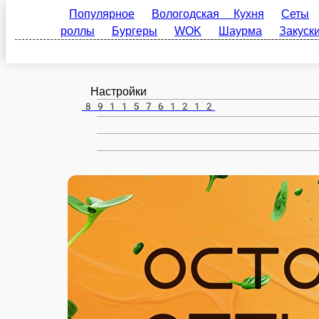
Грязовец
ru