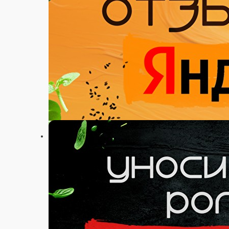
Настройки
89115761212
Главная
Акции
Отзывы
О нас