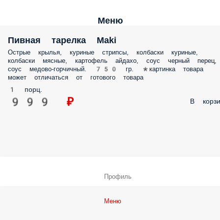
Меню
Пивная тарелка Maki
Острые крылья, куриные стрипсы, колбаски куриные,
колбаски мясные, картофель айдахо, соус черный перец,
соус медово-горчичный. 750 гр. *картинка товара
может отличаться от готового товара
1 порц.
999 ₽
В корзи
Профиль
Меню