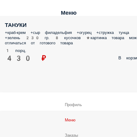
Меню
ТАНУКИ
+краб-крем +сыр филадельфия +огурец +стружка тунца
+зелень 230 гр. 8 кусочков *картинка товара мож
отличаться от готового товара
1 порц.
430 ₽
В корзи
Профиль
Меню
Заказы