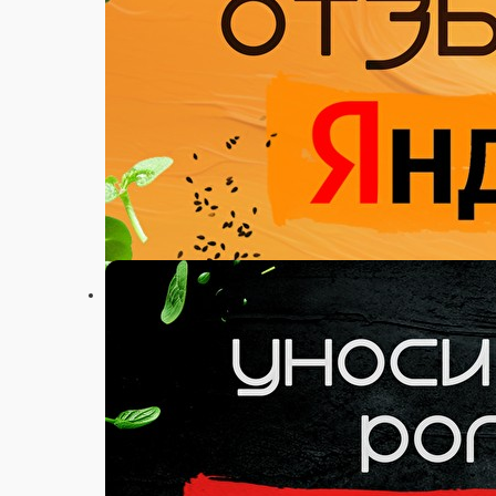
Настройки
89115951212
Главная
Акции
Отзывы
О нас