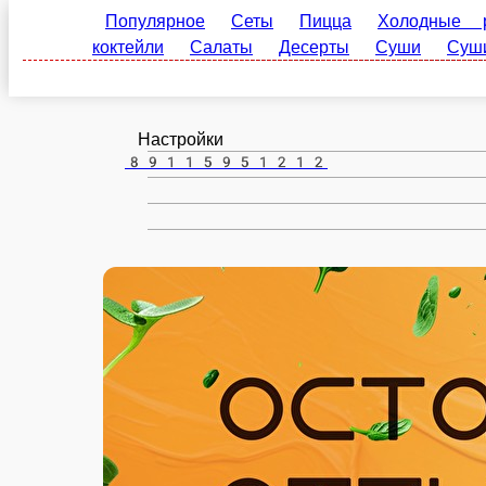
Великий Устюг
ru