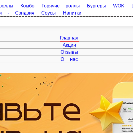
Комбо
Горячие роллы
Бургеры
WOK
Шаурма
За
эндвич
Соусы
Напитки
Главная
Акции
Отзывы
О нас