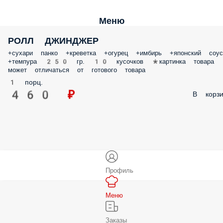
Меню
РОЛЛ ДЖИНДЖЕР
+сухари панко +креветка +огурец +имбирь +японский соус
+темпура 250 гр. 10 кусочков *картинка товара
может отличаться от готового товара
1 порц.
460 ₽
В корзи
Профиль
Меню
Заказы