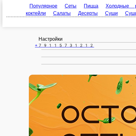
Кадуй
ru