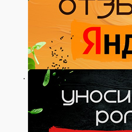
Настройки
+79115731212
Главная
Акции
Отзывы
О нас