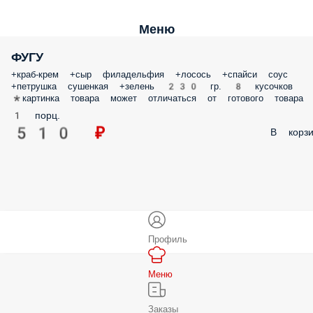
Меню
ФУГУ
+краб-крем +сыр филадельфия +лосось +спайси соус
+петрушка сушенкая +зелень 230 гр. 8 кусочков
*картинка товара может отличаться от готового товара
1 порц.
510 ₽
В корзи
Профиль
Меню
Заказы