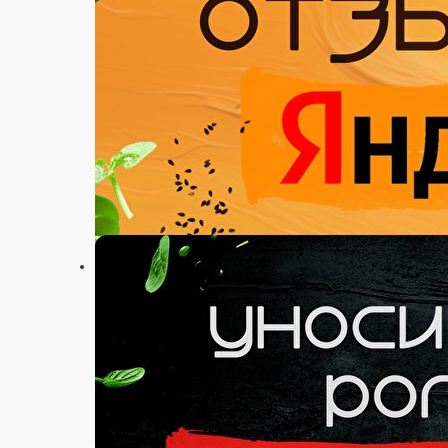
Настройки
+79115731212
Главная
Акции
Отзывы
О нас