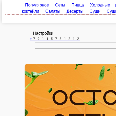
Кадуй
ru