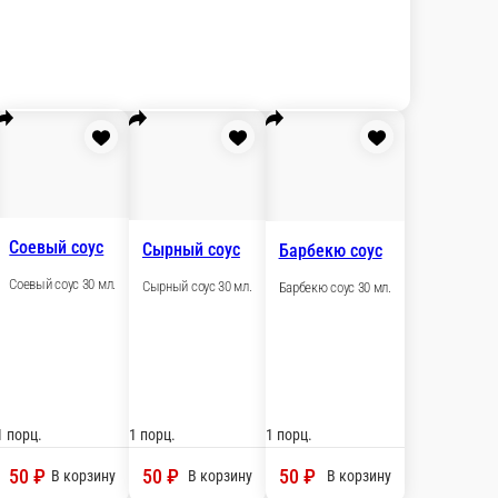
и
Салаты
Десерты
Суши
Суши - Сэндвич
Соусы
Напитки
Унаги соус
оус
Унаги соус 30 мл.
ус 30 мл.