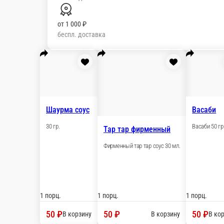
от
1 000 ₽
беспл. доставка
Популярное
Сеты
Пицца
Холодные роллы
Комб
Шаурма соус
30 гр.
Тар тар фирменн
Фирменный тар тар 