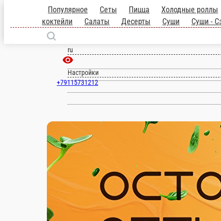
Кадуй
ru
Настройки
+79115731212