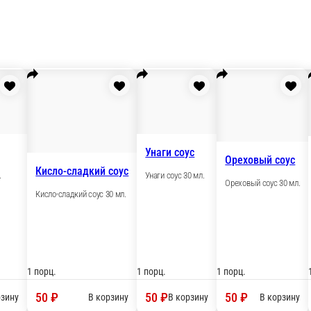
о
Горячие роллы
Бургеры
WOK
Шаурма
Закуски
Молочные коктейл
Васаби
Кисло-сладкий с
Васаби 50 гр.
ый
Кисло-сладкий со
соус 30 мл.