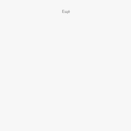
НАПИТКИ
Профиль
Меню
Заказы
Корзина
Ещё