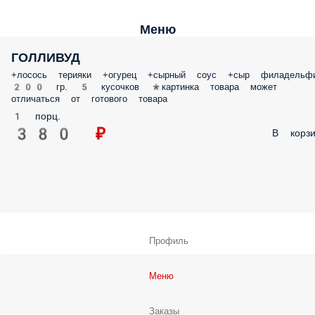
Меню
ГОЛЛИВУД
+лосось терияки +огурец +сырный соус +сыр филадельфия 200 гр. 5
кусочков *картинка товара может отличаться от готового товара
1 порц.
380 ₽
В корз
Профиль
Меню
Заказы