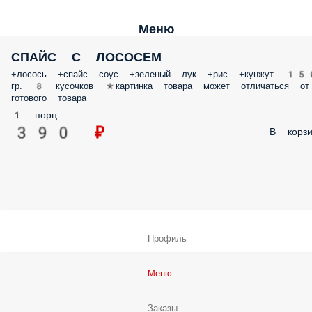
Меню
СПАЙС С ЛОСОСЕМ
+лосось +спайс соус +зеленый лук +рис +кунжут 15
гр. 8 кусочков *картинка товара может отличаться от
готового товара
1 порц.
390 ₽
В корзи
Профиль
Меню
Заказы