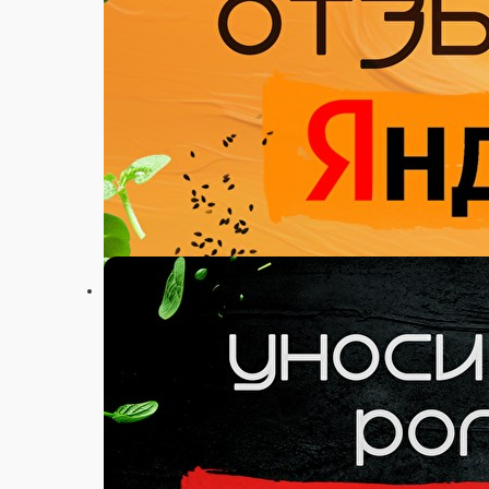
Настройки
89116761212
Главная
Акции
Отзывы
О нас