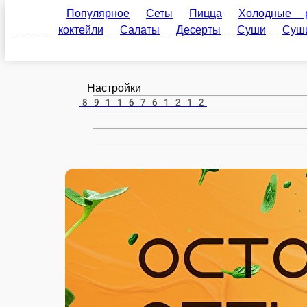
Шексна
ru