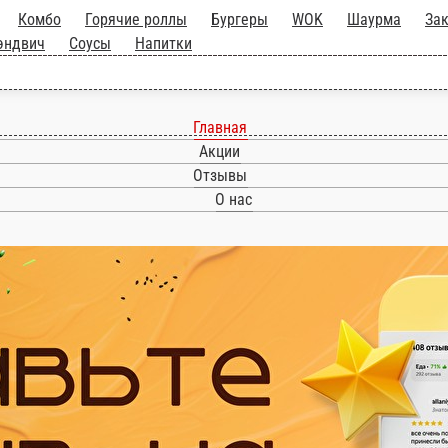
лы
Комбо
Горячие роллы
Бургеры
WOK
Шаурма
 Сэндвич
Соусы
Напитки
Главная
Акции
Отзывы
О нас