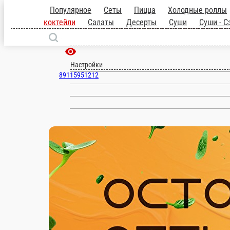
Популярное
Сеты
Пицца
Холодные рол
коктейли
Салаты
Десерты
Суши
Суши -
Великий Устюг
ru
Настройки
89115951212