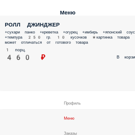
Меню
РОЛЛ ДЖИНДЖЕР
+сухари панко +креветка +огурец +имбирь +японский соус
+темпура 250 гр. 10 кусочков *картинка товара
может отличаться от готового товара
1 порц.
460 ₽
В корзи
Профиль
Меню
Заказы